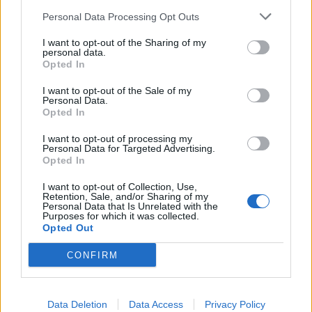
Personal Data Processing Opt Outs
D. Teresa e Afonso Henriques dão as boas-vindas
I want to opt-out of the Sharing of my
aos primeiros infantes nascidos no hospital da
personal data.
Feira
Opted In
6/08/2026
I want to opt-out of the Sale of my
Personal Data.
Opted In
I want to opt-out of processing my
Personal Data for Targeted Advertising.
Opted In
I want to opt-out of Collection, Use,
Retention, Sale, and/or Sharing of my
Personal Data that Is Unrelated with the
Purposes for which it was collected.
Opted Out
CONFIRM
Radares de Velocidade | Feira | agosto 2026
5/08/2026
Data Deletion
Data Access
Privacy Policy