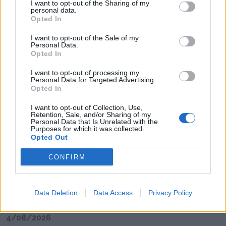
I want to opt-out of the Sharing of my
personal data.
Opted In
I want to opt-out of the Sale of my
Personal Data.
Radares de Velocidade | Feira | agosto 2026
Opted In
5/08/2026
I want to opt-out of processing my
Personal Data for Targeted Advertising.
Opted In
I want to opt-out of Collection, Use,
Retention, Sale, and/or Sharing of my
Personal Data that Is Unrelated with the
Purposes for which it was collected.
Opted Out
CONFIRM
Data Deletion
Data Access
Privacy Policy
Feirense Beeceler apresenta equipa para a Volta
a Portugal 2026
4/08/2026