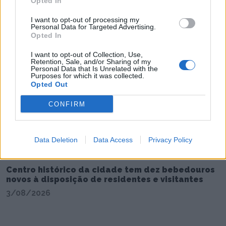
Opted In
Feirense Beeceler apresenta equipa para a Volta
I want to opt-out of processing my
a Portugal 2026
Personal Data for Targeted Advertising.
Opted In
4/08/2026
I want to opt-out of Collection, Use,
Retention, Sale, and/or Sharing of my
Personal Data that Is Unrelated with the
Purposes for which it was collected.
Opted Out
CONFIRM
Data Deletion
Data Access
Privacy Policy
Centro histórico da cidade tem dez bebedouros
novos à disposição de residentes e visitantes
3/08/2026