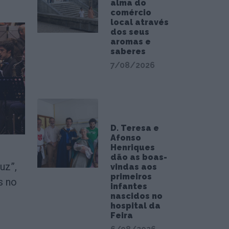
alma do
comércio
local através
dos seus
aromas e
saberes
7/08/2026
D. Teresa e
Afonso
Henriques
dão as boas-
uz”,
vindas aos
primeiros
s no
infantes
nascidos no
hospital da
Feira