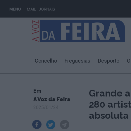
MENU
MAIL
JORNAIS
Concelho
Freguesias
Desporto
O
Em
Grande a
A Voz da Feira
280 arti
2025/01/24
absoluta