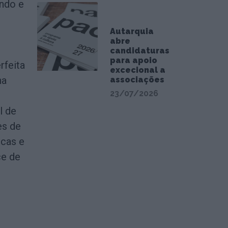
ando e
Autarquia
abre
candidaturas
para apoio
rfeita
excecional a
na
associações
23/07/2026
l de
es de
icas e
ce de