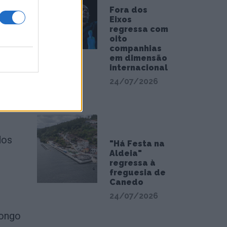
Fora dos
,
Eixos
regressa com
oito
companhias
em dimensão
tuam
internacional
24/07/2026
reador
dos
"Há Festa na
Aldeia"
regressa à
freguesia de
Canedo
24/07/2026
longo