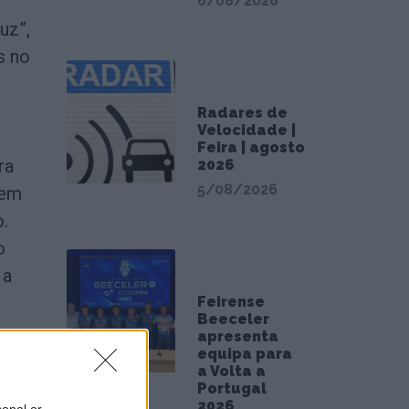
6/08/2026
uz”,
s no
Radares de
Velocidade |
Feira | agosto
ra
2026
5/08/2026
 em
o.
o
 a
Feirense
Beeceler
apresenta
equipa para
a Volta a
a da
Portugal
2026