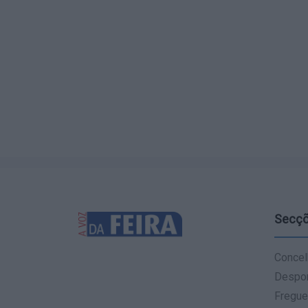
Secç
Concel
Despo
Fregue