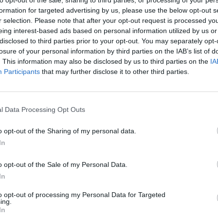
na de superar obstáculos, celebrando a essência 
to opt-out of the sale, sharing to third parties, or processing of your per
formation for targeted advertising by us, please use the below opt-out s
rogresso será, de resto, o tema transversal a toda
r selection. Please note that after your opt-out request is processed y
tural de Santa Maria da Feira ao longo de 2025, à
eing interest-based ads based on personal information utilized by us or
disclosed to third parties prior to your opt-out. You may separately opt-
Liberdade em 2024.
losure of your personal information by third parties on the IAB’s list of
ório do Europarque, mais de 200 músicos das quat
. This information may also be disclosed by us to third parties on the
IA
Participants
that may further disclose it to other third parties.
cas do concelho de Santa Maria da Feira vão inter
“Luz”, do compositor Nuno Peixoto de Pinho, consti
mentos: Harmonia, Fogo, Roda e Ponte.
l Data Processing Opt Outs
esta criação artística entrelaça a beleza e a destr
o opt-out of the Sharing of my personal data.
enses, dramatizados pelo INAC – Instituto Naciona
In
e por acrobatas do Clube A4.
cal, quer a performance circense são criações orig
o opt-out of the Sale of my Personal Data.
pecificamente para este espetáculo, que será
In
estreia absoluta no arranque de um ano particular
to opt-out of processing my Personal Data for Targeted
ing.
Santa Maria da Feira, de celebração do Progresso n
In