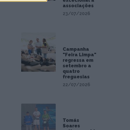
excecional a
associações
23/07/2026
Campanha
"Feira Limpa"
regressa em
setembro a
quatro
freguesias
22/07/2026
Tomás
Soares