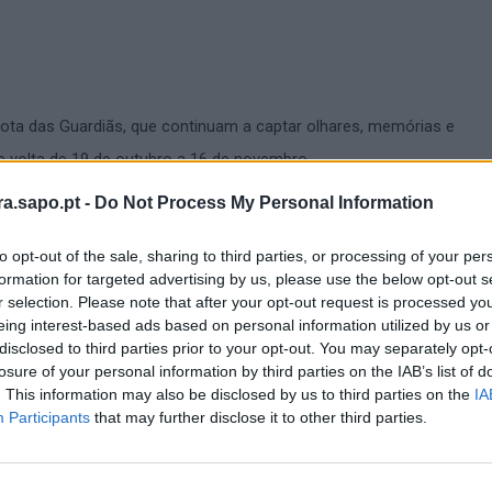
Rota das Guardiãs, que continuam a captar olhares, memórias e
e volta de 19 de outubro a 16 de novembro.
ra.sapo.pt -
Do Not Process My Personal Information
otadas, ainda restam três oportunidades para descobrir as árvore
s que guardam histórias e segredos em redor do Castelo da Feira 
to opt-out of the sale, sharing to third parties, or processing of your per
formation for targeted advertising by us, please use the below opt-out s
r selection. Please note that after your opt-out request is processed y
eing interest-based ads based on personal information utilized by us or
disclosed to third parties prior to your opt-out. You may separately opt-
losure of your personal information by third parties on the IAB’s list of
. This information may also be disclosed by us to third parties on the
IA
Participants
that may further disclose it to other third parties.
oo Lourosa)
go), às 10h00