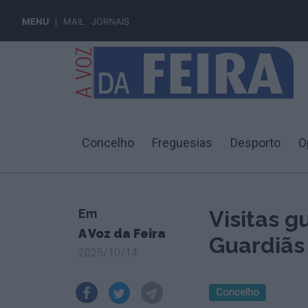
MENU
MAIL
JORNAIS
Concelho
Freguesias
Desporto
O
Em
Visitas g
A Voz da Feira
Guardiãs
2025/10/14
Concelho