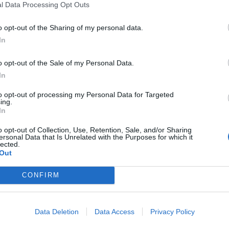
l Data Processing Opt Outs
ingo), às 10h00
o opt-out of the Sharing of my personal data.
In
envolvente ao Castelo)
o opt-out of the Sale of my Personal Data.
ingo), às 10h00
In
as e limitadas) são obrigatórias.
to opt-out of processing my Personal Data for Targeted
ing.
In
o opt-out of Collection, Use, Retention, Sale, and/or Sharing
ersonal Data that Is Unrelated with the Purposes for which it
lected.
Out
CONFIRM
Data Deletion
Data Access
Privacy Policy