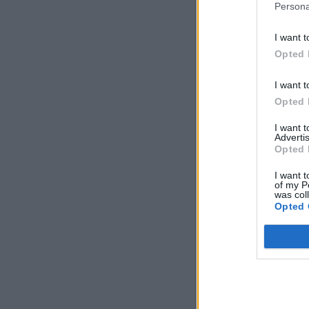
Persona
16 de novembro (dom
I want t
Opted 
Guardiãs do Castelo (
I want t
23 de novembro (dom
Opted 
As inscrições (gratuit
I want 
Advertis
Opted 
I want t
Fonte/Foto: CM Feira
of my P
was col
Opted 