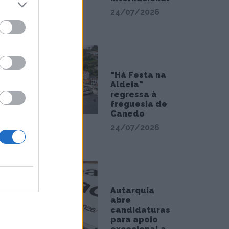
24/07/2026
"Há Festa na
Aldeia"
regressa à
freguesia de
Canedo
24/07/2026
Autarquia
abre
candidaturas
para apoio