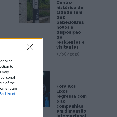
Centro
histórico da
cidade tem
dez
bebedouros
novos à
disposição
de
residentes e
visitantes
s e
3/08/2026
e do
sonal or
ection to
ou may
 personal
out of the
Fora dos
 downstream
Eixos
B’s List of
regressa com
oito
companhias
em dimensão
internacional