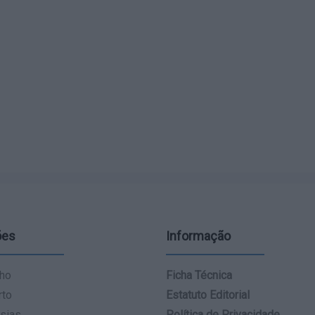
ões
Informação
ho
Ficha Técnica
rto
Estatuto Editorial
sias
Política de Privacidade