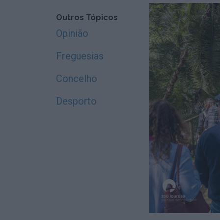
Outros Tópicos
Opinião
Freguesias
Concelho
Desporto