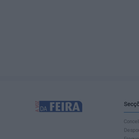
Secç
Concel
Despo
Fregue